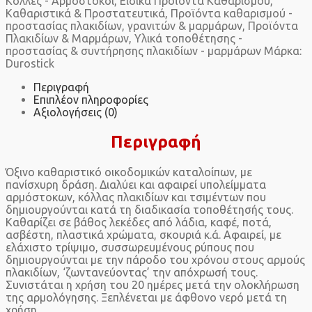
Κόλλες - Αρμόστοκοι
,
Ειδικά Προϊόντα Καθαρισμού
,
Καθαριστικά & Προστατευτικά
,
Προϊόντα καθαρισμού -
προστασίας πλακιδίων, γρανιτών & μαρμάρων
,
Προϊόντα
Πλακιδίων & Μαρμάρων
,
Υλικά τοποθέτησης -
προστασίας & συντήρησης πλακιδίων - μαρμάρων
Μάρκα:
Durostick
Περιγραφή
Επιπλέον πληροφορίες
Αξιολογήσεις (0)
Περιγραφή
Όξινο καθαριστικό οικοδομικών καταλοίπων, με
πανίσχυρη δράση. Διαλύει και αφαιρεί υπολείμματα
αρμόστοκων, κόλλας πλακιδίων και τσιμέντων που
δημιουργούνται κατά τη διαδικασία τοποθέτησής τους.
Καθαρίζει σε βάθος λεκέδες από λάδια, καφέ, ποτά,
ασβέστη, πλαστικά χρώματα, σκουριά κ.ά. Αφαιρεί, με
ελάχιστο τρίψιμο, συσσωρευμένους ρύπους που
δημιουργούνται με την πάροδο του χρόνου στους αρμούς
πλακιδίων, ‘ζωντανεύοντας’ την απόχρωσή τους.
Συνιστάται η χρήση του 20 ημέρες μετά την ολοκλήρωση
της αρμολόγησης. Ξεπλένεται με άφθονο νερό μετά τη
χρήση.