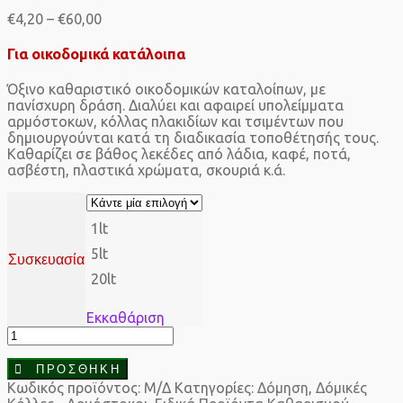
Price
€
4,20
–
€
60,00
range:
€4,20
Για οικοδομικά κατάλοιπα
through
€60,00
Όξινο καθαριστικό οικοδομικών καταλοίπων, με
πανίσχυρη δράση. Διαλύει και αφαιρεί υπολείμματα
αρμόστοκων, κόλλας πλακιδίων και τσιμέντων που
δημιουργούνται κατά τη διαδικασία τοποθέτησής τους.
Καθαρίζει σε βάθος λεκέδες από λάδια, καφέ, ποτά,
ασβέστη, πλαστικά χρώματα, σκουριά κ.ά.
1lt
5lt
Συσκευασία
20lt
Εκκαθάριση
Durostick
Όξινο
καθαριστικό
ΠΡΟΣΘΉΚΗ
πλακιδίων
Κωδικός προϊόντος:
Μ/Δ
Κατηγορίες:
Δόμηση
,
Δόμικές
ποσότητα