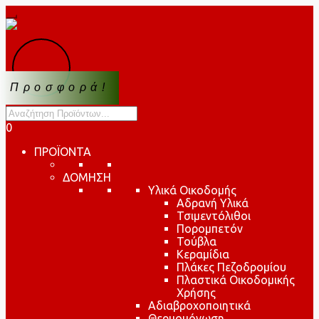
Προσφορά!
Products
search
0
ΠΡΟΪΟΝΤΑ
ΔΟΜΗΣΗ
Υλικά Οικοδομής
Αδρανή Υλικά
Τσιμεντόλιθοι
Πορομπετόν
Τούβλα
Κεραμίδια
Πλάκες Πεζοδρομίου
Πλαστικά Οικοδομικής
Χρήσης
Αδιαβροχοποιητικά
Θερμομόνωση