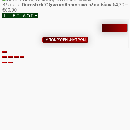
Βλέπετε:
Durostick Όξινο καθαριστικό πλακιδίων
€
4,20
–
Price
€
60,00
range:
ΕΠΙΛΟΓΉ
€4,20
through
€60,00
ΑΠΟΚΡΥΨΗ ΦΙΛΤΡΩΝ