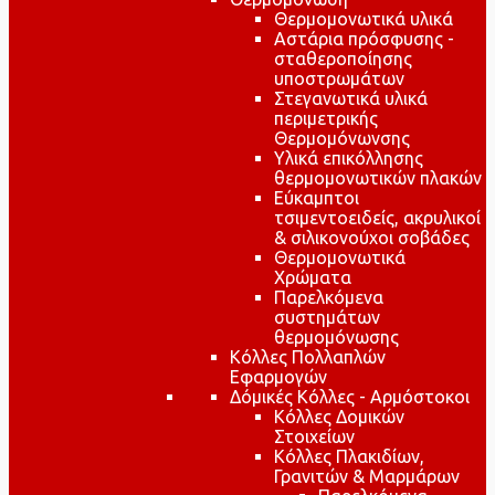
Θερμομονωτικά υλικά
Αστάρια πρόσφυσης -
σταθεροποίησης
υποστρωμάτων
Στεγανωτικά υλικά
περιμετρικής
Θερμομόνωνσης
Υλικά επικόλλησης
θερμομονωτικών πλακών
Εύκαμπτοι
τσιμεντοειδείς, ακρυλικοί
& σιλικονούχοι σοβάδες
Θερμομονωτικά
Χρώματα
Παρελκόμενα
συστημάτων
θερμομόνωσης
Κόλλες Πολλαπλών
Εφαρμογών
Δόμικές Κόλλες - Αρμόστοκοι
Κόλλες Δομικών
Στοιχείων
Κόλλες Πλακιδίων,
Γρανιτών & Μαρμάρων