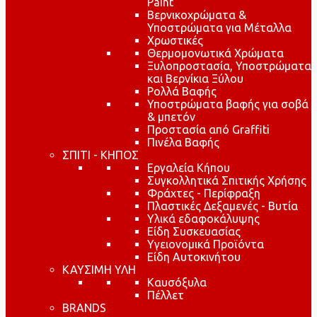
Paint
Βερνικοχρώματα &
Υποστρώματα για Μέταλλα
Χρωστικές
Θερμομονωτικά Χρώματα
Ξυλοπροστασία, Υποστρώματα
και Βερνίκια Ξύλου
Ρολλά Βαφής
Υποστρώματα βαφής για σοβά
& μπετόν
Προστασία από Graffiti
Πινέλα Βαφής
ΣΠΙΤΙ - ΚΗΠΟΣ
Εργαλεία Κήπου
Συγκολλητικά Σπιτικής Χρήσης
Φράχτες - Περίφραξη
Πλαστικές Δεξαμενές - Βυτία
Υλικά εδαφοκάλυψης
Είδη Συσκευασίας
Υγειονομικά Προϊόντα
Είδη Αυτοκινήτου
ΚΑΥΣΙΜΗ ΥΛΗ
Καυσόξυλα
Πέλλετ
BRANDS