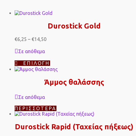
Durostick Gold
Price
€
6,25
–
€
14,50
range:
€6,25
Σε απόθεμα
through
€14,50
Αυτό
ΕΠΙΛΟΓΉ
το
προϊόν
έχει
Άμμος θαλάσσης
πολλαπλές
παραλλαγές.
Οι
Σε απόθεμα
επιλογές
μπορούν
ΠΕΡΙΣΣΌΤΕΡΑ
να
επιλεγούν
στη
Durostick Rapid (Ταχείας πήξεως)
σελίδα
του