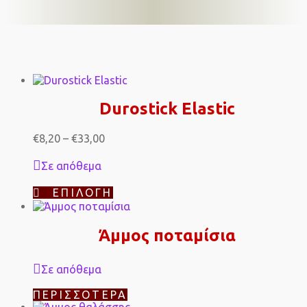
Durostick Elastic
Price
€
8,20
–
€
33,00
range:
€8,20
Σε απόθεμα
through
€33,00
Αυτό
ΕΠΙΛΟΓΉ
το
προϊόν
έχει
Άμμος ποταμίσια
πολλαπλές
παραλλαγές.
Οι
Σε απόθεμα
επιλογές
μπορούν
ΠΕΡΙΣΣΌΤΕΡΑ
να