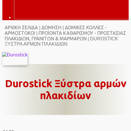
ΑΡΧΙΚΉ ΣΕΛΊΔΑ
ΔΌΜΗΣΗ
ΔΌΜΙΚΈΣ ΚΌΛΛΕΣ -
|
|
ΑΡΜΌΣΤΟΚΟΙ
ΠΡΟΪΌΝΤΑ ΚΑΘΑΡΙΣΜΟΎ - ΠΡΟΣΤΑΣΊΑΣ
|
ΠΛΑΚΙΔΊΩΝ, ΓΡΑΝΙΤΏΝ & ΜΑΡΜΆΡΩΝ
| DUROSTICK
ΞΎΣΤΡΑ ΑΡΜΏΝ ΠΛΑΚΙΔΊΩΝ
Durostick Ξύστρα αρμών
πλακιδίων