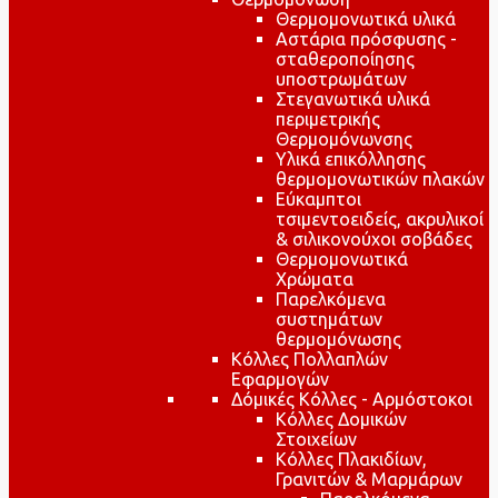
Θερμομονωτικά υλικά
Αστάρια πρόσφυσης -
σταθεροποίησης
υποστρωμάτων
Στεγανωτικά υλικά
περιμετρικής
Θερμομόνωνσης
Υλικά επικόλλησης
θερμομονωτικών πλακών
Εύκαμπτοι
τσιμεντοειδείς, ακρυλικοί
& σιλικονούχοι σοβάδες
Θερμομονωτικά
Χρώματα
Παρελκόμενα
συστημάτων
θερμομόνωσης
Κόλλες Πολλαπλών
Εφαρμογών
Δόμικές Κόλλες - Αρμόστοκοι
Κόλλες Δομικών
Στοιχείων
Κόλλες Πλακιδίων,
Γρανιτών & Μαρμάρων