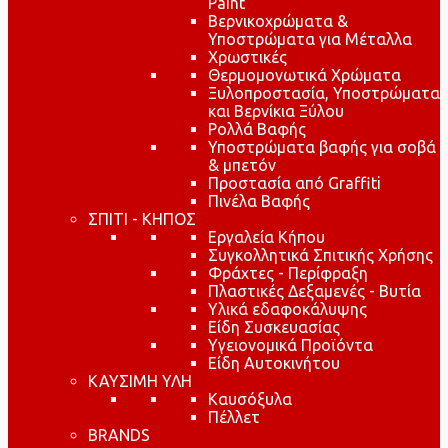
Paint
Βερνικοχρώματα &
Υποστρώματα για Μέταλλα
Χρωστικές
Θερμομονωτικά Χρώματα
Ξυλοπροστασία, Υποστρώματα
και Βερνίκια Ξύλου
Ρολλά Βαφής
Υποστρώματα βαφής για σοβά
& μπετόν
Προστασία από Graffiti
Πινέλα Βαφής
ΣΠΙΤΙ - ΚΗΠΟΣ
Εργαλεία Κήπου
Συγκολλητικά Σπιτικής Χρήσης
Φράχτες - Περίφραξη
Πλαστικές Δεξαμενές - Βυτία
Υλικά εδαφοκάλυψης
Είδη Συσκευασίας
Υγειονομικά Προϊόντα
Είδη Αυτοκινήτου
ΚΑΥΣΙΜΗ ΥΛΗ
Καυσόξυλα
Πέλλετ
BRANDS