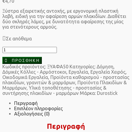
€
4,70
Ξύστρα εξαιρετικής αντοχής, με εργονομική πλαστική
λαβή, ειδική για την αφαίρεση αρμών πλακιδίων. Διαθέτει
δύο σκληρές λάμες, με δυνατότητα αφαίρεσης της μίας
για στενότερους αρμούς.
Σε απόθεμα
Durostick
Ξύστρα
αρμών
ΠΡΟΣΘΉΚΗ
πλακιδίων
Κωδικός προϊόντος:
ΞΥΑΦΑ50
Κατηγορίες:
Δόμηση
,
ποσότητα
Δόμικές Κόλλες - Αρμόστοκοι
,
Εργαλεία
,
Εργαλεία Χειρός
,
Οικοδομικά Εργαλεία
,
Προϊόντα καθαρισμού - προστασίας
πλακιδίων, γρανιτών & μαρμάρων
,
Προϊόντα Πλακιδίων &
Μαρμάρων
,
Υλικά τοποθέτησης - προστασίας &
συντήρησης πλακιδίων - μαρμάρων
Μάρκα:
Durostick
Περιγραφή
Επιπλέον πληροφορίες
Αξιολογήσεις (0)
Περιγραφή