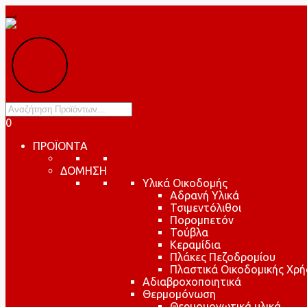
Products
search
0
ΠΡΟΪΟΝΤΑ
ΔΟΜΗΣΗ
Υλικά Οικοδομής
Αδρανή Υλικά
Τσιμεντόλιθοι
Πορομπετόν
Τούβλα
Κεραμίδια
Πλάκες Πεζοδρομίου
Πλαστικά Οικοδομικής Χρή
Αδιαβροχοποιητικά
Θερμομόνωση
Θερμομονωτικά υλικά