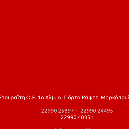
τουραϊτη Ο.Ε. 1ο Χλμ. Λ. Πόρτο Ράφτη, Μαρκόπουλ
22990 25897
–
22990 24495
22990 40351