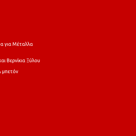
α για Μέταλλα
ι Βερνίκια Ξύλου
 μπετόν