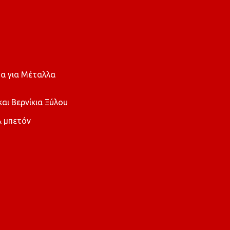
α για Μέταλλα
ι Βερνίκια Ξύλου
 μπετόν