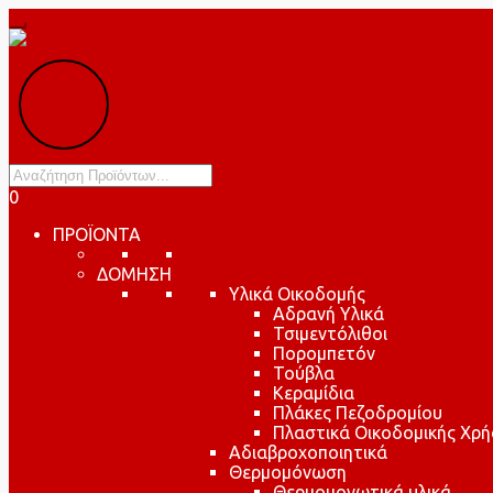
Products
search
0
ΠΡΟΪΟΝΤΑ
ΔΟΜΗΣΗ
Υλικά Οικοδομής
Αδρανή Υλικά
Τσιμεντόλιθοι
Πορομπετόν
Τούβλα
Κεραμίδια
Πλάκες Πεζοδρομίου
Πλαστικά Οικοδομικής Χρή
Αδιαβροχοποιητικά
Θερμομόνωση
Θερμομονωτικά υλικά