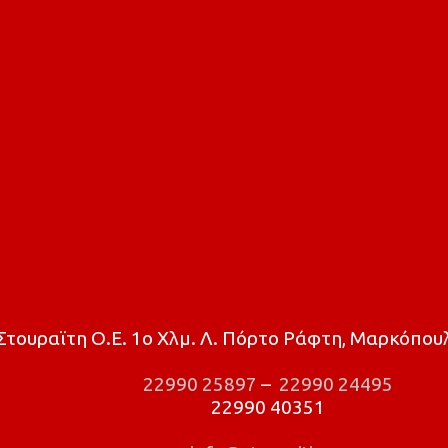
τουραϊτη Ο.Ε. 1ο Χλμ. Λ. Πόρτο Ράφτη, Μαρκόπουλ
22990 25897
–
22990 24495
22990 40351