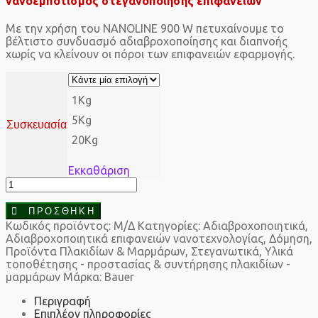
νάνοεμποτισμός στεγανοποίησης επιφανειών
€248,25
Με την χρήση του NANOLINE 900 W πετυχαίνουμε το
βέλτιστο συνδυασμό αδιαβροχοποίησης και διαπνοής
χωρίς να κλείνουν οι πόροι των επιφανειών εφαρμογής.
1Kg
5Kg
Συσκευασία
20Kg
Εκκαθάριση
Bauer
Nanoline
900
ΠΡΟΣΘΉΚΗ
W
Κωδικός προϊόντος:
Μ/Δ
Κατηγορίες:
Αδιαβροχοποιητικά
,
ποσότητα
Αδιαβροχοποιητικά επιφανειών νανοτεχνολογίας
,
Δόμηση
,
Προϊόντα Πλακιδίων & Μαρμάρων
,
Στεγανωτικά
,
Υλικά
τοποθέτησης - προστασίας & συντήρησης πλακιδίων -
μαρμάρων
Μάρκα:
Bauer
Περιγραφή
Επιπλέον πληροφορίες