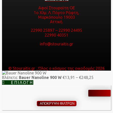
Αφοί Στουραϊτη ΟΕ
1ο Χλμ. Λ. Πόρτο Ράφτη,
Μαρκόπουλο 19003
Αττική.
22990 25897
–
22990 24495
22990 40351
info@stouraitis.gr
© Stouraitis.gr ...Όλος ο κόσμος της οικοδομής 2026
Price
Βλέπετε:
Bauer Nanoline 900 W
€
13,91
–
€
248,25
range:
ΕΠΙΛΟΓΉ
€13,91
through
€248,25
ΑΠΟΚΡΥΨΗ ΦΙΛΤΡΩΝ