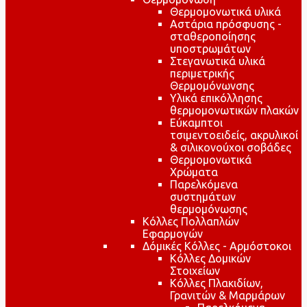
Θερμομονωτικά υλικά
Αστάρια πρόσφυσης -
σταθεροποίησης
υποστρωμάτων
Στεγανωτικά υλικά
περιμετρικής
Θερμομόνωνσης
Υλικά επικόλλησης
θερμομονωτικών πλακών
Εύκαμπτοι
τσιμεντοειδείς, ακρυλικοί
& σιλικονούχοι σοβάδες
Θερμομονωτικά
Χρώματα
Παρελκόμενα
συστημάτων
θερμομόνωσης
Κόλλες Πολλαπλών
Εφαρμογών
Δόμικές Κόλλες - Αρμόστοκοι
Κόλλες Δομικών
Στοιχείων
Κόλλες Πλακιδίων,
Γρανιτών & Μαρμάρων