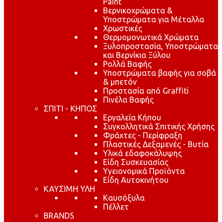
Paint
Βερνικοχρώματα &
Υποστρώματα για Μέταλλα
Χρωστικές
Θερμομονωτικά Χρώματα
Ξυλοπροστασία, Υποστρώματα
και Βερνίκια Ξύλου
Ρολλά Βαφής
Υποστρώματα βαφής για σοβά
& μπετόν
Προστασία από Graffiti
Πινέλα Βαφής
ΣΠΙΤΙ - ΚΗΠΟΣ
Εργαλεία Κήπου
Συγκολλητικά Σπιτικής Χρήσης
Φράχτες - Περίφραξη
Πλαστικές Δεξαμενές - Βυτία
Υλικά εδαφοκάλυψης
Είδη Συσκευασίας
Υγειονομικά Προϊόντα
Είδη Αυτοκινήτου
ΚΑΥΣΙΜΗ ΥΛΗ
Καυσόξυλα
Πέλλετ
BRANDS