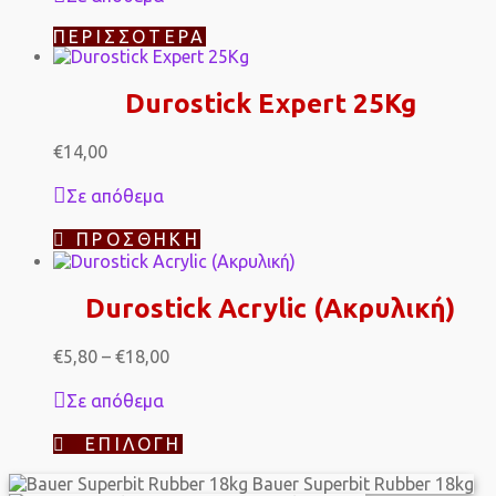
ΠΕΡΙΣΣΌΤΕΡΑ
Durostick Expert 25Kg
€
14,00
Σε απόθεμα
ΠΡΟΣΘΉΚΗ
Durostick Acrylic (Ακρυλική)
Price
€
5,80
–
€
18,00
range:
€5,80
Σε απόθεμα
through
€18,00
Αυτό
ΕΠΙΛΟΓΉ
το
προϊόν
Bauer Superbit Rubber 18kg