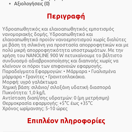
Αξιολογήσεις (0)
Περιγραφή
Υδροαπωθητικός και ελαιοαπωθητικός εμποτισμός
νανομοριακής δομής. Υδροαπωθητικό και
ελαιοαπωθητικό προϊόν νανοεμποτισμού χωρίς διαλύτες
με βάση τη σιλικόνη για προστασία απορροφητικών και με
πολύ μικρή απορροφητικότητα υποστρωμάτων. Με την
χρήση του NANOLINE 900 W πετυχαίνουμε το βέλτιστο
συνδυασμό αδιαβροχοποίησης και διαπνοής χωρίς να
κλείνουν οι πόροι των επιφανειών εφαρμογής.
Παραδείγματα Εφαρμογών: • Μάρμαρα • Γυαλισμένα
μάρμαρα • Γρανίτες • Γρανιτοπλακάκια.
Μορφή: υγρό γαλάκτωμα
Χημική βάση: σιλάνιο/ σιλοξάνη υδατική διασπορά
Πυκνότητα: 1,0 kg/L
Αντίσταση διαπί/σης υδρατμών: 0 (μη μετρήσιμη)
Θερμοκρασία εφαρμογής: +5°C έως +35°C
Χρόνος ωρίμανσης: 5-10 ώρες
Επιπλέον πληροφορίες