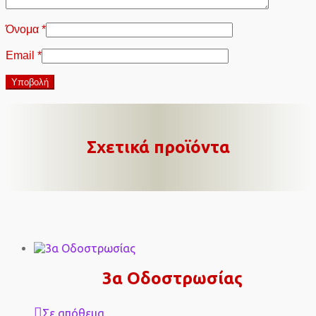
Όνομα
*
Email
*
Σχετικά προϊόντα
3α Οδοστρωσίας
Σε απόθεμα