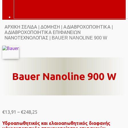
ΑΡΧΙΚΉ ΣΕΛΊΔΑ
ΔΌΜΗΣΗ
ΑΔΙΑΒΡΟΧΟΠΟΙΗΤΙΚΆ
|
|
|
ΑΔΙΑΒΡΟΧΟΠΟΙΗΤΙΚΆ ΕΠΙΦΑΝΕΙΏΝ
ΝΑΝΟΤΕΧΝΟΛΟΓΊΑΣ
| BAUER NANOLINE 900 W
Bauer Nanoline 900 W
Price
€
13,91
–
€
248,25
range:
€13,91
Υδροαπωθητικός και ελαιοαπωθητικός διαφανής
through