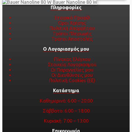
έχει
Bauer Nanoline 80 W
πολλαπλές
Πληροφορίες
παραλλαγές.
Οι
Εταιρικό Προφίλ
επιλογές
Όροι Χρήσης
μπορούν
Πολιτική Απορρήτου
να
Τρόποι Πληρωμής
επιλεγούν
Τρόποι Αποστολής
στη
Ο Λογαριασμός μου
σελίδα
του
Πίνακας Ελέγχου
προϊόντος
Στοιχεία Λογαριασμού
Οι Παραγγελίες μου
Οι Διευθύνσεις μου
Πολιτική Cookies (ΕΕ)
Κατάστημα
Καθημερινά: 6:00 – 20:00
Σάββατο: 6:00 – 18:00
Κυριακή: 7:00 – 13:00
Επικοινωνία