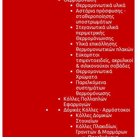
Θερμομονωτικά υλικά
Αστάρια πρόσφυσης -
σταθεροποίησης
υποστρωμάτων
Στεγανωτικά υλικά
περιμετρικής
Θερμομόνωνσης
Υλικά επικόλλησης
θερμομονωτικών πλακών
Εύκαμπτοι
τσιμεντοειδείς, ακρυλικοί
& σιλικονούχοι σοβάδες
Θερμομονωτικά
Χρώματα
Παρελκόμενα
συστημάτων
θερμομόνωσης
Κόλλες Πολλαπλών
Εφαρμογών
Δόμικές Κόλλες - Αρμόστοκοι
Κόλλες Δομικών
Στοιχείων
Κόλλες Πλακιδίων,
Γρανιτών & Μαρμάρων