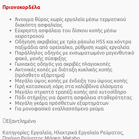
Πριονοκορδέλα
Άνοιγμα θύρας χωρίς εργαλεία μέσω τερματικού
διακόπτη ασφαλείας
Εύχρηστη ασφάλεια του δίσκου κοπής μέσω
χειροτροχού
Οδήγηση ακριβείας με τρία ράουλα HSS και κόντρα
παξιμάδια από ορείχαλκο, ρύθμιση χωρίς εργαλεία
Παράλληλος οδηγός με ενσωματωμένο μεγενθυτικό
φακό, μονής σύσφιξης
Γωνιακός οδηγός για ακριβές πλαγιοκοπές
Ακτινικές κοπές με διάταξη κυκλικής κοπής
(πρόσθετο εξάρτημα)
Μεγάλο ύψος κοπής με ένδειξη του ύψους κοπής
Γερή κατασκευή χάρη στα χαλύβδινα ελάσματα
Μεγάλο στρεπτό τραπέζι κοπής από χυτοσίδηρο
Πόδι στήριξης για άριστη ασφάλεια σταθερότητας
Μεγάλη γκάμα πρόσθετων εξαρτημάτων
Για μονοφασικό εναλλασσόμενο ρεύμα
Εξαντλημένο
Κατηγορίες:
Εργαλεία
,
Ηλεκτρικά Εργαλεία Ρεύματος
,
Πριόνια Ρεύματος
Μάρκα:
Metabo