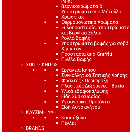
Paint
Βερνικοχρώματα &
Υποστρώματα για Μέταλλα
Χρωστικές
Θερμομονωτικά Χρώματα
Ξυλοπροστασία, Υποστρώματα
και Βερνίκια Ξύλου
Ρολλά Βαφής
Υποστρώματα βαφής για σοβά
& μπετόν
Προστασία από Graffiti
Πινέλα Βαφής
ΣΠΙΤΙ - ΚΗΠΟΣ
Εργαλεία Κήπου
Συγκολλητικά Σπιτικής Χρήσης
Φράχτες - Περίφραξη
Πλαστικές Δεξαμενές - Βυτία
Υλικά εδαφοκάλυψης
Είδη Συσκευασίας
Υγειονομικά Προϊόντα
Είδη Αυτοκινήτου
ΚΑΥΣΙΜΗ ΥΛΗ
Καυσόξυλα
Πέλλετ
BRANDS