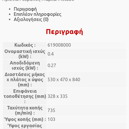
Περιγραφή
Επιπλέον πληροφορίες
Αξιολογήσεις (0)
Περιγραφή
Κωδικός :
619008000
Ονομαστική ισχύς
0.4
(kW) :
Aποδιδόμενη
0.27
ισχύς (kW) :
Διαστάσεις μήκος
x πλάτος x ύψος
530 x 470 x 840
(mm) :
Επιφάνεια
τοποθέτησης (mm)
328 x 335
:
Ταχύτητα κοπής
735
(m/min) :
Ύψος κοπής (mm) :
103
Ύψος εργασίας