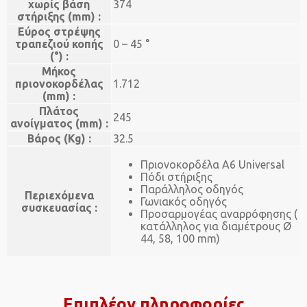
χωρίς βάση
374
στήριξης (mm) :
Εύρος στρέψης
τραπεζιού κοπής
0 – 45 °
(°) :
Μήκος
πριονοκορδέλας
1.712
(mm) :
Πλάτος
245
ανοίγματος (mm) :
Bάρος (Kg) :
32.5
Πριονοκορδέλα Α6 Universal
Πόδι στήριξης
Παράλληλος οδηγός
Περιεχόμενα
Γωνιακός οδηγός
συσκευασίας :
Προσαρμογέας αναρρόφησης (
κατάλληλος για διαμέτρους Ø
44, 58, 100 mm)
Επιπλέον πληροφορίες