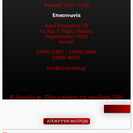
Κυριακή: 7:00 – 13:00
Επικοινωνία
Αφοί Στουραϊτη ΟΕ
1ο Χλμ. Λ. Πόρτο Ράφτη,
Μαρκόπουλο 19003
Αττική.
22990 25897
–
22990 24495
22990 40351
info@stouraitis.gr
© Stouraitis.gr ...Όλος ο κόσμος της οικοδομής 2026
ΑΠΟΚΡΥΨΗ ΦΙΛΤΡΩΝ