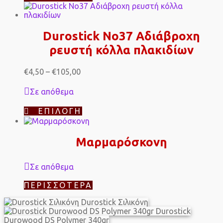
Durostick No37 Αδιάβροχη
ρευστή κόλλα πλακιδίων
Price
€
4,50
–
€
105,00
range:
€4,50
Σε απόθεμα
through
€105,00
Αυτό
ΕΠΙΛΟΓΉ
το
προϊόν
έχει
Μαρμαρόσκονη
πολλαπλές
παραλλαγές.
Οι
Σε απόθεμα
επιλογές
μπορούν
ΠΕΡΙΣΣΌΤΕΡΑ
να
επιλεγούν
Durostick Σιλικόνη
στη
Durostick
σελίδα
Durowood DS Polymer 340gr