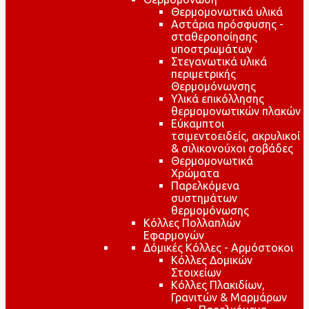
Θερμομονωτικά υλικά
Αστάρια πρόσφυσης -
σταθεροποίησης
υποστρωμάτων
Στεγανωτικά υλικά
περιμετρικής
Θερμομόνωνσης
Υλικά επικόλλησης
θερμομονωτικών πλακών
Εύκαμπτοι
τσιμεντοειδείς, ακρυλικοί
& σιλικονούχοι σοβάδες
Θερμομονωτικά
Χρώματα
Παρελκόμενα
συστημάτων
θερμομόνωσης
Κόλλες Πολλαπλών
Εφαρμογών
Δόμικές Κόλλες - Αρμόστοκοι
Κόλλες Δομικών
Στοιχείων
Κόλλες Πλακιδίων,
Γρανιτών & Μαρμάρων