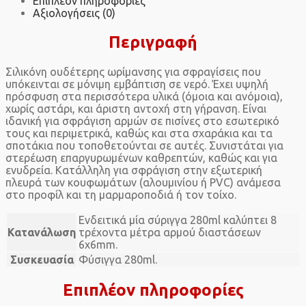
Επιπλέον πληροφορίες
Αξιολογήσεις (0)
Περιγραφή
Σιλικόνη ουδέτερης ωρίμανσης για σφραγίσεις που
υπόκεινται σε μόνιμη εμβάπτιση σε νερό. Έχει υψηλή
πρόσφυση στα περισσότερα υλικά (όμοια και ανόμοια),
χωρίς αστάρι, και άριστη αντοχή στη γήρανση. Είναι
ιδανική για σφράγιση αρμών σε πισίνες στο εσωτερικό
τους και περιμετρικά, καθώς και στα σχαράκια και τα
σποτάκια που τοποθετούνται σε αυτές. Συνιστάται για
στερέωση επαργυρωμένων καθρεπτών, καθώς και για
ενυδρεία. Κατάλληλη για σφράγιση στην εξωτερική
πλευρά των κουφωμάτων (αλουμινίου ή PVC) ανάμεσα
στο προφίλ και τη μαρμαροποδιά ή τον τοίχο.
Ενδειτικά μία σύριγγα 280ml καλύπτει 8
Κατανάλωση
τρέχοντα μέτρα αρμού διαστάσεων
6x6mm.
Συσκευασία
Φύσιγγα 280ml.
Επιπλέον πληροφορίες