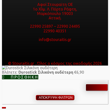
Αφοί Στουραϊτη ΟΕ
1ο Χλμ. Λ. Πόρτο Ράφτη,
Μαρκόπουλο 19003
Αττική.
22990 25897
–
22990 24495
22990 40351
info@stouraitis.gr
© Stouraitis.gr ...Όλος ο κόσμος της οικοδομής 2026
Βλέπετε:
Durostick Σιλικόνη ουδέτερη
€
6,90
ΠΡΟΣΘΉΚΗ
ΑΠΟΚΡΥΨΗ ΦΙΛΤΡΩΝ