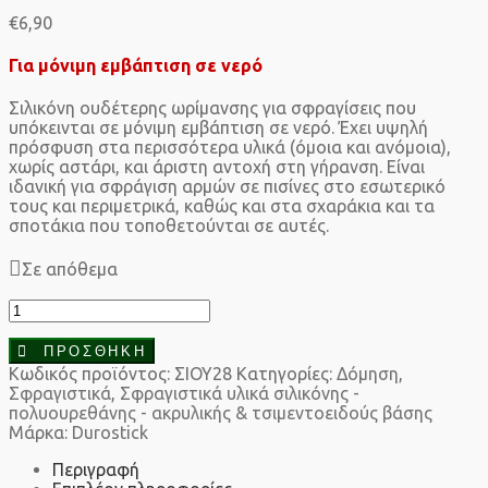
€
6,90
Για μόνιμη εμβάπτιση σε νερό
Σιλικόνη ουδέτερης ωρίμανσης για σφραγίσεις που
υπόκεινται σε μόνιμη εμβάπτιση σε νερό. Έχει υψηλή
πρόσφυση στα περισσότερα υλικά (όμοια και ανόμοια),
χωρίς αστάρι, και άριστη αντοχή στη γήρανση. Είναι
ιδανική για σφράγιση αρμών σε πισίνες στο εσωτερικό
τους και περιμετρικά, καθώς και στα σχαράκια και τα
σποτάκια που τοποθετούνται σε αυτές.
Σε απόθεμα
Durostick
Σιλικόνη
ουδέτερη
ΠΡΟΣΘΉΚΗ
ποσότητα
Κωδικός προϊόντος:
ΣΙΟΥ28
Κατηγορίες:
Δόμηση
,
Σφραγιστικά
,
Σφραγιστικά υλικά σιλικόνης -
πολυουρεθάνης - ακρυλικής & τσιμεντοειδούς βάσης
Μάρκα:
Durostick
Περιγραφή