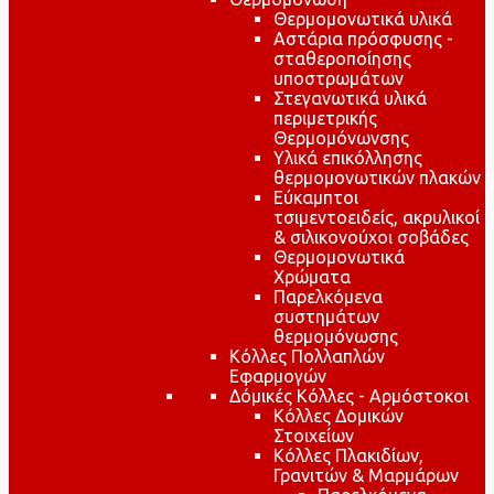
Θερμομονωτικά υλικά
Αστάρια πρόσφυσης -
σταθεροποίησης
υποστρωμάτων
Στεγανωτικά υλικά
περιμετρικής
Θερμομόνωνσης
Υλικά επικόλλησης
θερμομονωτικών πλακών
Εύκαμπτοι
τσιμεντοειδείς, ακρυλικοί
& σιλικονούχοι σοβάδες
Θερμομονωτικά
Χρώματα
Παρελκόμενα
συστημάτων
θερμομόνωσης
Κόλλες Πολλαπλών
Εφαρμογών
Δόμικές Κόλλες - Αρμόστοκοι
Κόλλες Δομικών
Στοιχείων
Κόλλες Πλακιδίων,
Γρανιτών & Μαρμάρων