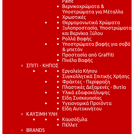
Paint
Βερνικοχρώματα &
Υποστρώματα για Μέταλλα
Χρωστικές
Θερμομονωτικά Χρώματα
Ξυλοπροστασία, Υποστρώματα
και Βερνίκια Ξύλου
Ρολλά Βαφής
Υποστρώματα βαφής για σοβά
& μπετόν
Προστασία από Graffiti
Πινέλα Βαφής
ΣΠΙΤΙ - ΚΗΠΟΣ
Εργαλεία Κήπου
Συγκολλητικά Σπιτικής Χρήσης
Φράχτες - Περίφραξη
Πλαστικές Δεξαμενές - Βυτία
Υλικά εδαφοκάλυψης
Είδη Συσκευασίας
Υγειονομικά Προϊόντα
Είδη Αυτοκινήτου
ΚΑΥΣΙΜΗ ΥΛΗ
Καυσόξυλα
Πέλλετ
BRANDS