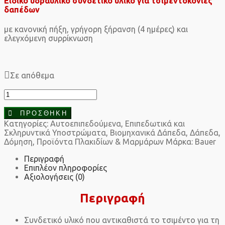
Ειδικό υδραυλικό συνδετικό υλικό για τσιμεντοκονίες
δαπέδων
με κανονική πήξη, γρήγορη ξήρανση (4 ημέρες) και
ελεγχόμενη συρρίκνωση
Σε απόθεμα
Bauer
Hardox
Mix
ΠΡΟΣΘΉΚΗ
20kg
Κατηγορίες:
Αυτοεπιπεδούμενα, Επιπεδωτικά και
ποσότητα
Σκληρυντικά Υποστρώματα
,
Βιομηχανικά Δάπεδα
,
Δάπεδα
,
Δόμηση
,
Προϊόντα Πλακιδίων & Μαρμάρων
Μάρκα:
Bauer
Περιγραφή
Επιπλέον πληροφορίες
Αξιολογήσεις (0)
Περιγραφή
Συνδετικό υλικό που αντικαθιστά το τσιμέντο για τη