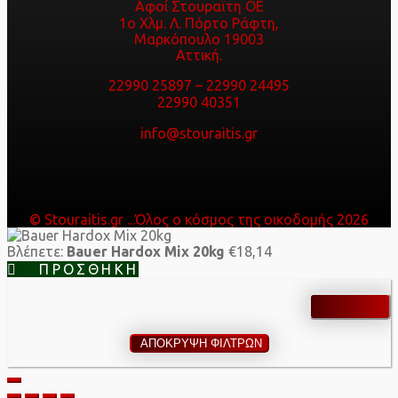
Αφοί Στουραϊτη ΟΕ
1ο Χλμ. Λ. Πόρτο Ράφτη,
Μαρκόπουλο 19003
Αττική.
22990 25897
–
22990 24495
22990 40351
info@stouraitis.gr
© Stouraitis.gr ...Όλος ο κόσμος της οικοδομής 2026
Βλέπετε:
Bauer Hardox Mix 20kg
€
18,14
ΠΡΟΣΘΉΚΗ
ΑΠΟΚΡΥΨΗ ΦΙΛΤΡΩΝ