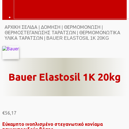
ΑΡΧΙΚΉ ΣΕΛΊΔΑ
ΔΌΜΗΣΗ
ΘΕΡΜΟΜΌΝΩΣΗ
|
|
|
ΘΕΡΜΟΣΤΕΓΆΝΩΣΗΣ ΤΑΡΑΤΣΏΝ
ΘΕΡΜΟΜΟΝΩΤΙΚΆ
|
ΥΛΙΚΆ ΤΑΡΑΤΣΏΝ
| BAUER ELASTOSIL 1K 20KG
Bauer Elastosil 1K 20kg
€
56,17
Εύκαμπτο ινοπλισμένο στεγανωτικό κονίαμα