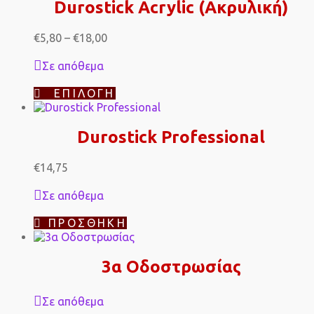
Durostick Acrylic (Ακρυλική)
Price
€
5,80
–
€
18,00
range:
€5,80
Σε απόθεμα
through
€18,00
Αυτό
ΕΠΙΛΟΓΉ
το
προϊόν
έχει
Durostick Professional
πολλαπλές
παραλλαγές.
Οι
€
14,75
επιλογές
μπορούν
Σε απόθεμα
να
επιλεγούν
ΠΡΟΣΘΉΚΗ
στη
σελίδα
του
3α Οδοστρωσίας
προϊόντος
Σε απόθεμα