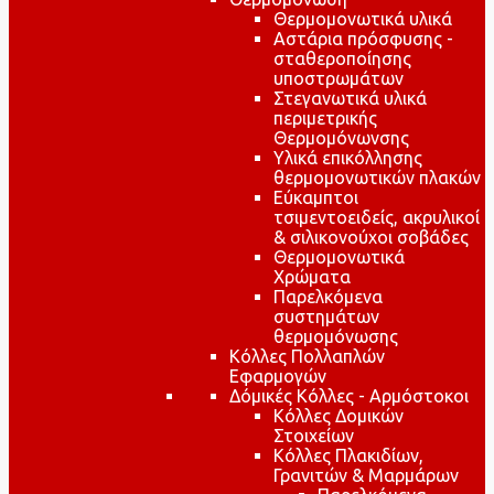
Θερμομονωτικά υλικά
Αστάρια πρόσφυσης -
σταθεροποίησης
υποστρωμάτων
Στεγανωτικά υλικά
περιμετρικής
Θερμομόνωνσης
Υλικά επικόλλησης
θερμομονωτικών πλακών
Εύκαμπτοι
τσιμεντοειδείς, ακρυλικοί
& σιλικονούχοι σοβάδες
Θερμομονωτικά
Χρώματα
Παρελκόμενα
συστημάτων
θερμομόνωσης
Κόλλες Πολλαπλών
Εφαρμογών
Δόμικές Κόλλες - Αρμόστοκοι
Κόλλες Δομικών
Στοιχείων
Κόλλες Πλακιδίων,
Γρανιτών & Μαρμάρων