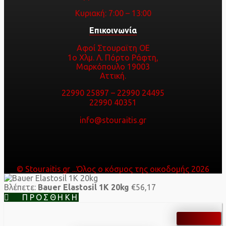
Κυριακή: 7:00 – 13:00
Επικοινωνία
Αφοί Στουραϊτη ΟΕ
1ο Χλμ. Λ. Πόρτο Ράφτη,
Μαρκόπουλο 19003
Αττική.
22990 25897
–
22990 24495
22990 40351
info@stouraitis.gr
© Stouraitis.gr ...Όλος ο κόσμος της οικοδομής 2026
Βλέπετε:
Bauer Elastosil 1K 20kg
€
56,17
ΠΡΟΣΘΉΚΗ