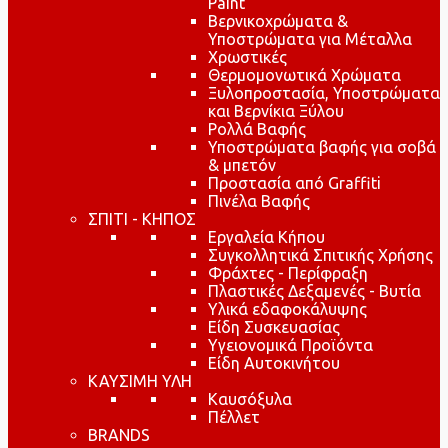
Paint
Βερνικοχρώματα &
Υποστρώματα για Μέταλλα
Χρωστικές
Θερμομονωτικά Χρώματα
Ξυλοπροστασία, Υποστρώματα
και Βερνίκια Ξύλου
Ρολλά Βαφής
Υποστρώματα βαφής για σοβά
& μπετόν
Προστασία από Graffiti
Πινέλα Βαφής
ΣΠΙΤΙ - ΚΗΠΟΣ
Εργαλεία Κήπου
Συγκολλητικά Σπιτικής Χρήσης
Φράχτες - Περίφραξη
Πλαστικές Δεξαμενές - Βυτία
Υλικά εδαφοκάλυψης
Είδη Συσκευασίας
Υγειονομικά Προϊόντα
Είδη Αυτοκινήτου
ΚΑΥΣΙΜΗ ΥΛΗ
Καυσόξυλα
Πέλλετ
BRANDS