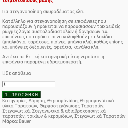
τσιμεντοειδούς βάσης
Για στεγανοποίηση σκυροδέματος κλπ.
Κατάλληλο για στεγανοποίηση σε επιφάνειες που
παρουσιάζουν ή πρόκειται να παρουσιάσουν τριχοειδείς
ρωγμές λόγω συστολοδιαστολών ή δονήσεων π.χ.
επιφάνειες που πρόκειται να καλυφθούν με πλακίδια
(μπαλκόνια, ταράτσες, πισίνες, μπάνια κλπ), καθώς επίσης
και υπόγειες δεξαμενές, φρεάτια, κανάλια κλπ.
Αντέχει σε θετική και αρνητική πίεση νερού και η
επιφάνεια παραμένει υδρατμοπερατή.
Σε απόθεμα
Bauer
Elastosil
1K
ΠΡΟΣΘΉΚΗ
20kg
Κατηγορίες:
Δόμηση
,
Θερμομόνωση
,
Θερμομονωτικά
ποσότητα
υλικά Ταρατσών
,
Θερμοστεγάνωσης Ταρατσών
,
Στεγανωτικά
,
Στεγανωτικά & αδιαβροχοποιητικά
ταρατσών, τοιχίων & κεραμιδιών
,
Στεγανωτικά Ταρατσών
Μάρκα:
Bauer