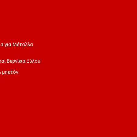
α για Μέταλλα
ι Βερνίκια Ξύλου
 μπετόν