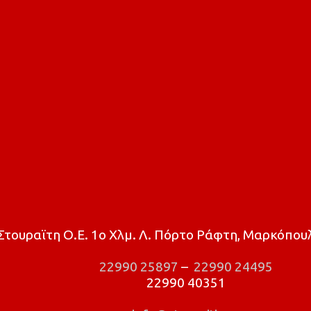
τουραϊτη Ο.Ε. 1ο Χλμ. Λ. Πόρτο Ράφτη, Μαρκόπουλ
22990 25897
–
22990 24495
22990 40351