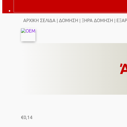
ΑΡΧΙΚΉ ΣΕΛΊΔΑ
ΔΌΜΗΣΗ
ΞΗΡΆ ΔΌΜΗΣΗ
ΕΞΑ
|
|
|
€
0,14