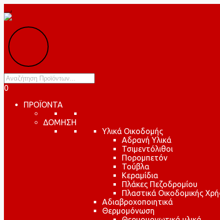
Products
search
0
ΠΡΟΪΟΝΤΑ
ΔΟΜΗΣΗ
Υλικά Οικοδομής
Αδρανή Υλικά
Τσιμεντόλιθοι
Πορομπετόν
Τούβλα
Κεραμίδια
Πλάκες Πεζοδρομίου
Πλαστικά Οικοδομικής Χρή
Αδιαβροχοποιητικά
Θερμομόνωση
Θερμομονωτικά υλικά