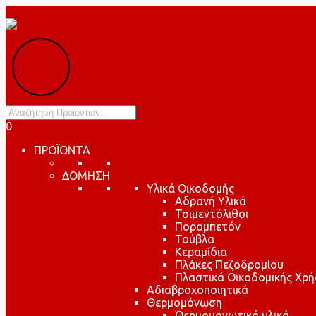
Products
search
0
ΠΡΟΪΟΝΤΑ
ΔΟΜΗΣΗ
Υλικά Οικοδομής
Αδρανή Υλικά
Τσιμεντόλιθοι
Πορομπετόν
Τούβλα
Κεραμίδια
Πλάκες Πεζοδρομίου
Πλαστικά Οικοδομικής Χρή
Αδιαβροχοποιητικά
Θερμομόνωση
Θερμομονωτικά υλικά