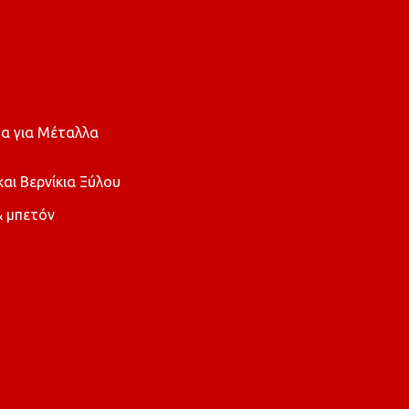
α για Μέταλλα
ι Βερνίκια Ξύλου
 μπετόν