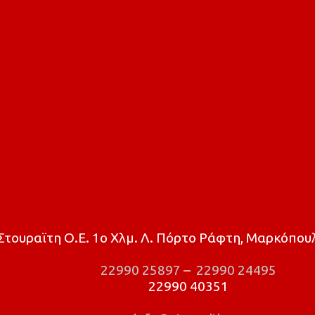
τουραϊτη Ο.Ε. 1ο Χλμ. Λ. Πόρτο Ράφτη, Μαρκόπουλ
22990 25897
–
22990 24495
22990 40351