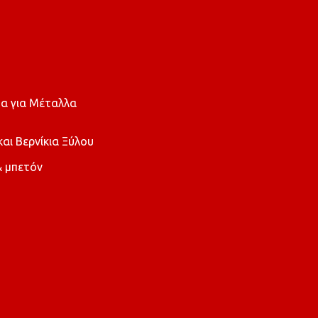
α για Μέταλλα
ι Βερνίκια Ξύλου
 μπετόν