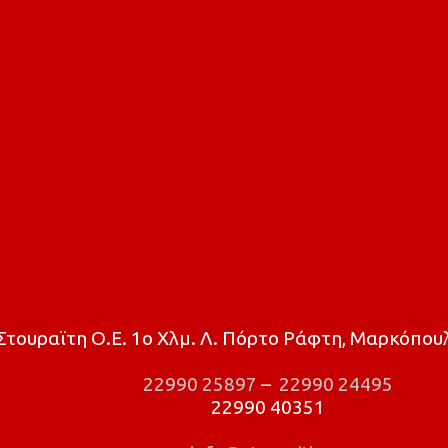
τουραϊτη Ο.Ε. 1ο Χλμ. Λ. Πόρτο Ράφτη, Μαρκόπουλ
22990 25897
–
22990 24495
22990 40351