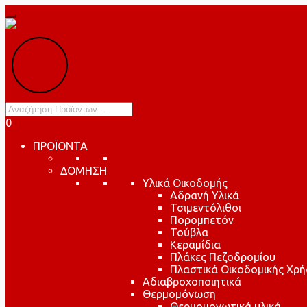
Products
search
0
ΠΡΟΪΟΝΤΑ
ΔΟΜΗΣΗ
Υλικά Οικοδομής
Αδρανή Υλικά
Τσιμεντόλιθοι
Πορομπετόν
Τούβλα
Κεραμίδια
Πλάκες Πεζοδρομίου
Πλαστικά Οικοδομικής Χρή
Αδιαβροχοποιητικά
Θερμομόνωση
Θερμομονωτικά υλικά