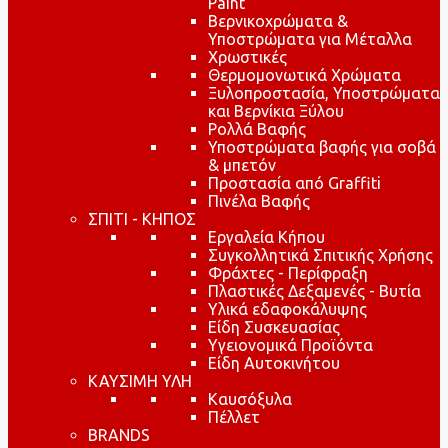
Paint
Βερνικοχρώματα &
Υποστρώματα για Μέταλλα
Χρωστικές
Θερμομονωτικά Χρώματα
Ξυλοπροστασία, Υποστρώματα
και Βερνίκια Ξύλου
Ρολλά Βαφής
Υποστρώματα βαφής για σοβά
& μπετόν
Προστασία από Graffiti
Πινέλα Βαφής
ΣΠΙΤΙ - ΚΗΠΟΣ
Εργαλεία Κήπου
Συγκολλητικά Σπιτικής Χρήσης
Φράχτες - Περίφραξη
Πλαστικές Δεξαμενές - Βυτία
Υλικά εδαφοκάλυψης
Είδη Συσκευασίας
Υγειονομικά Προϊόντα
Είδη Αυτοκινήτου
ΚΑΥΣΙΜΗ ΥΛΗ
Καυσόξυλα
Πέλλετ
BRANDS