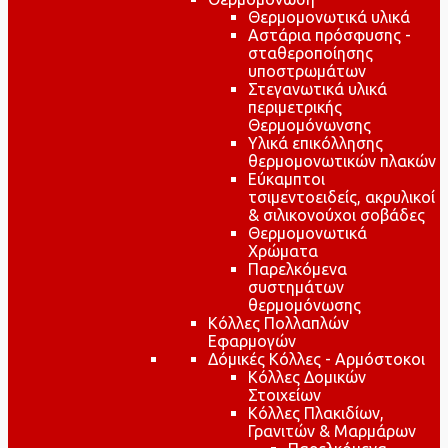
Θερμομονωτικά υλικά
Αστάρια πρόσφυσης -
σταθεροποίησης
υποστρωμάτων
Στεγανωτικά υλικά
περιμετρικής
Θερμομόνωνσης
Υλικά επικόλλησης
θερμομονωτικών πλακών
Εύκαμπτοι
τσιμεντοειδείς, ακρυλικοί
& σιλικονούχοι σοβάδες
Θερμομονωτικά
Χρώματα
Παρελκόμενα
συστημάτων
θερμομόνωσης
Κόλλες Πολλαπλών
Εφαρμογών
Δόμικές Κόλλες - Αρμόστοκοι
Κόλλες Δομικών
Στοιχείων
Κόλλες Πλακιδίων,
Γρανιτών & Μαρμάρων