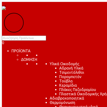
Products
search
0
ΠΡΟΪΟΝΤΑ
ΔΟΜΗΣΗ
Υλικά Οικοδομής
Αδρανή Υλικά
Τσιμεντόλιθοι
Πορομπετόν
Τούβλα
Κεραμίδια
Πλάκες Πεζοδρομίου
Πλαστικά Οικοδομικής Χρή
Αδιαβροχοποιητικά
Θερμομόνωση
Θερμομονωτικά υλικά