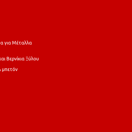
α για Μέταλλα
ι Βερνίκια Ξύλου
 μπετόν