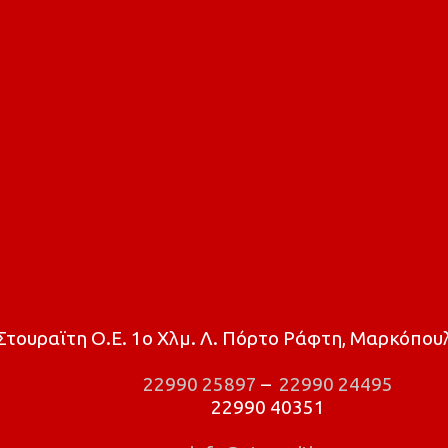
τουραϊτη Ο.Ε. 1ο Χλμ. Λ. Πόρτο Ράφτη, Μαρκόπουλ
22990 25897
–
22990 24495
22990 40351