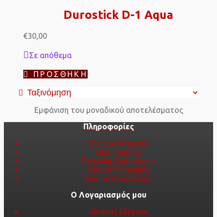
Durostick D-1 Aqua
€
30,00
Σε απόθεμα
ΠΡΟΣΘΉΚΗ
Εμφάνιση του μοναδικού αποτελέσματος
Πληροφορίες
Εταιρικό Προφίλ
Όροι Χρήσης
Πολιτική Απορρήτου
Τρόποι Πληρωμής
Τρόποι Αποστολής
Ο Λογαριασμός μου
Πίνακας Ελέγχου