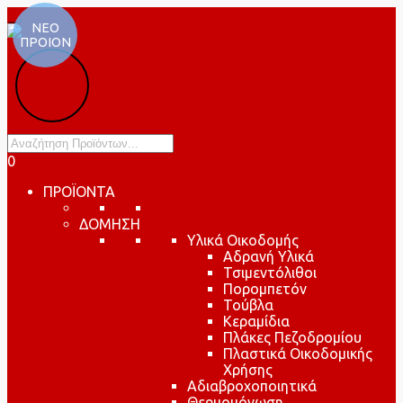
ΝΕΟ
ΠΡΟΙΟΝ
Products
search
0
ΠΡΟΪΟΝΤΑ
ΔΟΜΗΣΗ
Υλικά Οικοδομής
Αδρανή Υλικά
Τσιμεντόλιθοι
Πορομπετόν
Τούβλα
Κεραμίδια
Πλάκες Πεζοδρομίου
Πλαστικά Οικοδομικής
Χρήσης
Αδιαβροχοποιητικά
Θερμομόνωση