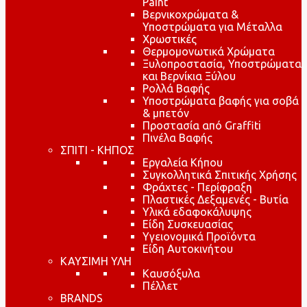
Paint
Βερνικοχρώματα &
Υποστρώματα για Μέταλλα
Χρωστικές
Θερμομονωτικά Χρώματα
Ξυλοπροστασία, Υποστρώματα
και Βερνίκια Ξύλου
Ρολλά Βαφής
Υποστρώματα βαφής για σοβά
& μπετόν
Προστασία από Graffiti
Πινέλα Βαφής
ΣΠΙΤΙ - ΚΗΠΟΣ
Εργαλεία Κήπου
Συγκολλητικά Σπιτικής Χρήσης
Φράχτες - Περίφραξη
Πλαστικές Δεξαμενές - Βυτία
Υλικά εδαφοκάλυψης
Είδη Συσκευασίας
Υγειονομικά Προϊόντα
Είδη Αυτοκινήτου
ΚΑΥΣΙΜΗ ΥΛΗ
Καυσόξυλα
Πέλλετ
BRANDS