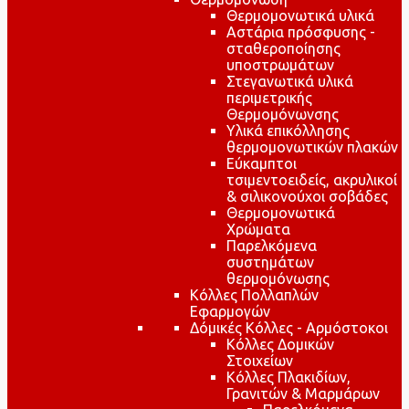
Θερμομονωτικά υλικά
Αστάρια πρόσφυσης -
σταθεροποίησης
υποστρωμάτων
Στεγανωτικά υλικά
περιμετρικής
Θερμομόνωνσης
Υλικά επικόλλησης
θερμομονωτικών πλακών
Εύκαμπτοι
τσιμεντοειδείς, ακρυλικοί
& σιλικονούχοι σοβάδες
Θερμομονωτικά
Χρώματα
Παρελκόμενα
συστημάτων
θερμομόνωσης
Κόλλες Πολλαπλών
Εφαρμογών
Δόμικές Κόλλες - Αρμόστοκοι
Κόλλες Δομικών
Στοιχείων
Κόλλες Πλακιδίων,
Γρανιτών & Μαρμάρων