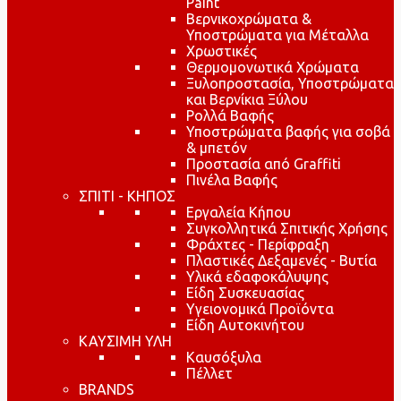
Paint
Βερνικοχρώματα &
Υποστρώματα για Μέταλλα
Χρωστικές
Θερμομονωτικά Χρώματα
Ξυλοπροστασία, Υποστρώματα
και Βερνίκια Ξύλου
Ρολλά Βαφής
Υποστρώματα βαφής για σοβά
& μπετόν
Προστασία από Graffiti
Πινέλα Βαφής
ΣΠΙΤΙ - ΚΗΠΟΣ
Εργαλεία Κήπου
Συγκολλητικά Σπιτικής Χρήσης
Φράχτες - Περίφραξη
Πλαστικές Δεξαμενές - Βυτία
Υλικά εδαφοκάλυψης
Είδη Συσκευασίας
Υγειονομικά Προϊόντα
Είδη Αυτοκινήτου
ΚΑΥΣΙΜΗ ΥΛΗ
Καυσόξυλα
Πέλλετ
BRANDS