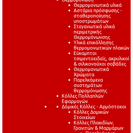
Θερμομονωτικά υλικά
Αστάρια πρόσφυσης -
σταθεροποίησης
υποστρωμάτων
Στεγανωτικά υλικά
περιμετρικής
Θερμομόνωνσης
Υλικά επικόλλησης
θερμομονωτικών πλακών
Εύκαμπτοι
τσιμεντοειδείς, ακρυλικοί
& σιλικονούχοι σοβάδες
Θερμομονωτικά
Χρώματα
Παρελκόμενα
συστημάτων
θερμομόνωσης
Κόλλες Πολλαπλών
Εφαρμογών
Δόμικές Κόλλες - Αρμόστοκοι
Κόλλες Δομικών
Στοιχείων
Κόλλες Πλακιδίων,
Γρανιτών & Μαρμάρων