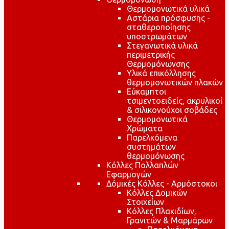
Θερμομονωτικά υλικά
Αστάρια πρόσφυσης -
σταθεροποίησης
υποστρωμάτων
Στεγανωτικά υλικά
περιμετρικής
Θερμομόνωνσης
Υλικά επικόλλησης
θερμομονωτικών πλακών
Εύκαμπτοι
τσιμεντοειδείς, ακρυλικοί
& σιλικονούχοι σοβάδες
Θερμομονωτικά
Χρώματα
Παρελκόμενα
συστημάτων
θερμομόνωσης
Κόλλες Πολλαπλών
Εφαρμογών
Δόμικές Κόλλες - Αρμόστοκοι
Κόλλες Δομικών
Στοιχείων
Κόλλες Πλακιδίων,
Γρανιτών & Μαρμάρων