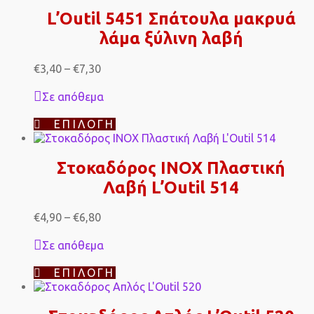
L’Outil 5451 Σπάτουλα μακρυά
λάμα ξύλινη λαβή
Price
€
3,40
–
€
7,30
range:
€3,40
Σε απόθεμα
through
€7,30
Αυτό
ΕΠΙΛΟΓΉ
το
προϊόν
έχει
Στοκαδόρος INOX Πλαστική
πολλαπλές
Λαβή L’Outil 514
παραλλαγές.
Οι
επιλογές
Price
€
4,90
–
€
6,80
μπορούν
range:
να
€4,90
Σε απόθεμα
επιλεγούν
through
στη
€6,80
Αυτό
ΕΠΙΛΟΓΉ
σελίδα
το
του
προϊόν
προϊόντος
έχει