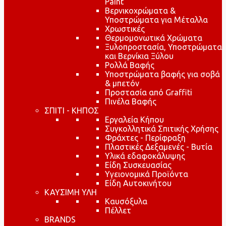
Paint
Βερνικοχρώματα &
Υποστρώματα για Μέταλλα
Χρωστικές
Θερμομονωτικά Χρώματα
Ξυλοπροστασία, Υποστρώματα
και Βερνίκια Ξύλου
Ρολλά Βαφής
Υποστρώματα βαφής για σοβά
& μπετόν
Προστασία από Graffiti
Πινέλα Βαφής
ΣΠΙΤΙ - ΚΗΠΟΣ
Εργαλεία Κήπου
Συγκολλητικά Σπιτικής Χρήσης
Φράχτες - Περίφραξη
Πλαστικές Δεξαμενές - Βυτία
Υλικά εδαφοκάλυψης
Είδη Συσκευασίας
Υγειονομικά Προϊόντα
Είδη Αυτοκινήτου
ΚΑΥΣΙΜΗ ΥΛΗ
Καυσόξυλα
Πέλλετ
BRANDS