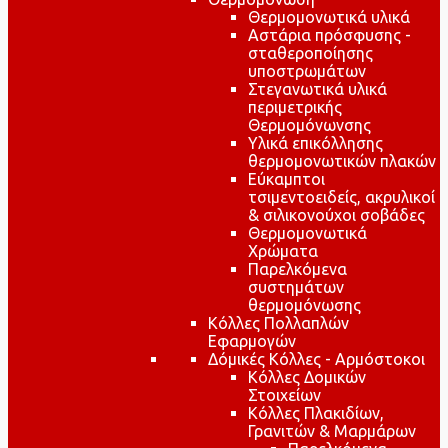
Θερμομονωτικά υλικά
Αστάρια πρόσφυσης -
σταθεροποίησης
υποστρωμάτων
Στεγανωτικά υλικά
περιμετρικής
Θερμομόνωνσης
Υλικά επικόλλησης
θερμομονωτικών πλακών
Εύκαμπτοι
τσιμεντοειδείς, ακρυλικοί
& σιλικονούχοι σοβάδες
Θερμομονωτικά
Χρώματα
Παρελκόμενα
συστημάτων
θερμομόνωσης
Κόλλες Πολλαπλών
Εφαρμογών
Δόμικές Κόλλες - Αρμόστοκοι
Κόλλες Δομικών
Στοιχείων
Κόλλες Πλακιδίων,
Γρανιτών & Μαρμάρων