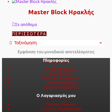
Master Block Ηρακλής
Σε απόθεμα
ΠΕΡΙΣΣΌΤΕΡΑ
Εμφάνιση του μοναδικού αποτελέσματος
Πληροφορίες
Εταιρικό Προφίλ
Όροι Χρήσης
Πολιτική Απορρήτου
Τρόποι Πληρωμής
Τρόποι Αποστολής
Ο Λογαριασμός μου
Πίνακας Ελέγχου
Στοιχεία Λογαριασμού