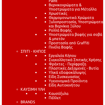
Paint
Βερνικοχρώματα &
Υποστρώματα για Μέταλλα
Χρωστικές
Θερμομονωτικά Χρώματα
Ξυλοπροστασία, Υποστρώματα
και Βερνίκια Ξύλου
Ρολλά Βαφής
Υποστρώματα βαφής για σοβά
& μπετόν
Προστασία από Graffiti
Πινέλα Βαφής
ΣΠΙΤΙ - ΚΗΠΟΣ
Εργαλεία Κήπου
Συγκολλητικά Σπιτικής Χρήσης
Φράχτες - Περίφραξη
Πλαστικές Δεξαμενές - Βυτία
Υλικά εδαφοκάλυψης
Είδη Συσκευασίας
Υγειονομικά Προϊόντα
Είδη Αυτοκινήτου
ΚΑΥΣΙΜΗ ΥΛΗ
Καυσόξυλα
Πέλλετ
BRANDS