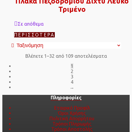
Πλάκα Πεζοδρομίου Δίχτυ Λευκό
Τριμένο
Σε απόθεμα
ΠΕΡΙΣΣΌΤΕΡΑ
Βλέπετε 1–32 από 109 αποτελέσματα
1
2
3
4
→
Πληροφορίες
Εταιρικό Προφίλ
Όροι Χρήσης
Πολιτική Απορρήτου
Τρόποι Πληρωμής
Τρόποι Αποστολής