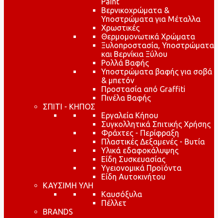
Paint
Βερνικοχρώματα &
Υποστρώματα για Μέταλλα
Χρωστικές
Θερμομονωτικά Χρώματα
Ξυλοπροστασία, Υποστρώματα
και Βερνίκια Ξύλου
Ρολλά Βαφής
Υποστρώματα βαφής για σοβά
& μπετόν
Προστασία από Graffiti
Πινέλα Βαφής
ΣΠΙΤΙ - ΚΗΠΟΣ
Εργαλεία Κήπου
Συγκολλητικά Σπιτικής Χρήσης
Φράχτες - Περίφραξη
Πλαστικές Δεξαμενές - Βυτία
Υλικά εδαφοκάλυψης
Είδη Συσκευασίας
Υγειονομικά Προϊόντα
Είδη Αυτοκινήτου
ΚΑΥΣΙΜΗ ΥΛΗ
Καυσόξυλα
Πέλλετ
BRANDS