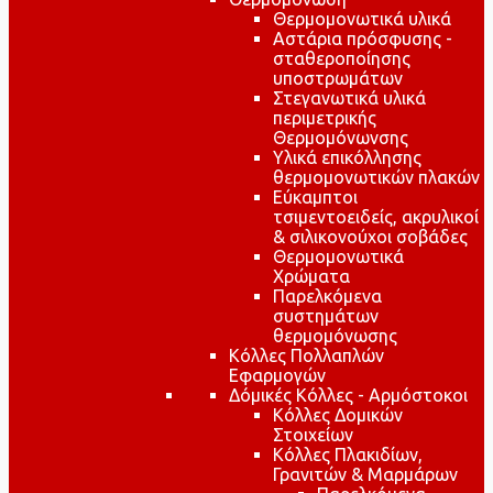
Θερμομονωτικά υλικά
Αστάρια πρόσφυσης -
σταθεροποίησης
υποστρωμάτων
Στεγανωτικά υλικά
περιμετρικής
Θερμομόνωνσης
Υλικά επικόλλησης
θερμομονωτικών πλακών
Εύκαμπτοι
τσιμεντοειδείς, ακρυλικοί
& σιλικονούχοι σοβάδες
Θερμομονωτικά
Χρώματα
Παρελκόμενα
συστημάτων
θερμομόνωσης
Κόλλες Πολλαπλών
Εφαρμογών
Δόμικές Κόλλες - Αρμόστοκοι
Κόλλες Δομικών
Στοιχείων
Κόλλες Πλακιδίων,
Γρανιτών & Μαρμάρων