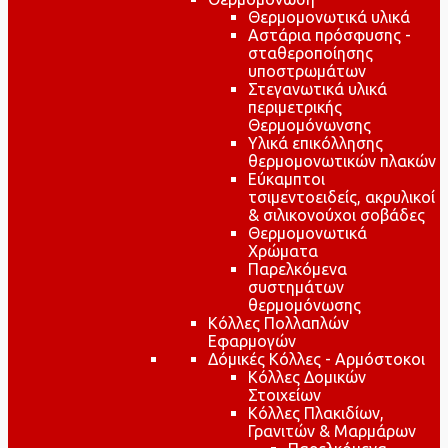
Θερμομονωτικά υλικά
Αστάρια πρόσφυσης -
σταθεροποίησης
υποστρωμάτων
Στεγανωτικά υλικά
περιμετρικής
Θερμομόνωνσης
Υλικά επικόλλησης
θερμομονωτικών πλακών
Εύκαμπτοι
τσιμεντοειδείς, ακρυλικοί
& σιλικονούχοι σοβάδες
Θερμομονωτικά
Χρώματα
Παρελκόμενα
συστημάτων
θερμομόνωσης
Κόλλες Πολλαπλών
Εφαρμογών
Δόμικές Κόλλες - Αρμόστοκοι
Κόλλες Δομικών
Στοιχείων
Κόλλες Πλακιδίων,
Γρανιτών & Μαρμάρων