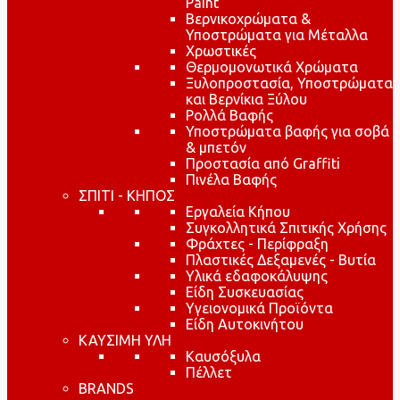
Paint
Βερνικοχρώματα &
Υποστρώματα για Μέταλλα
Χρωστικές
Θερμομονωτικά Χρώματα
Ξυλοπροστασία, Υποστρώματα
και Βερνίκια Ξύλου
Ρολλά Βαφής
Υποστρώματα βαφής για σοβά
& μπετόν
Προστασία από Graffiti
Πινέλα Βαφής
ΣΠΙΤΙ - ΚΗΠΟΣ
Εργαλεία Κήπου
Συγκολλητικά Σπιτικής Χρήσης
Φράχτες - Περίφραξη
Πλαστικές Δεξαμενές - Βυτία
Υλικά εδαφοκάλυψης
Είδη Συσκευασίας
Υγειονομικά Προϊόντα
Είδη Αυτοκινήτου
ΚΑΥΣΙΜΗ ΥΛΗ
Καυσόξυλα
Πέλλετ
BRANDS