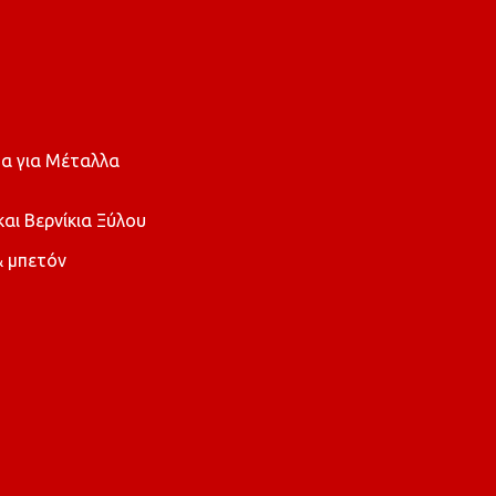
α για Μέταλλα
ι Βερνίκια Ξύλου
 μπετόν