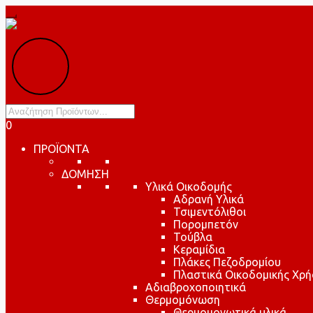
Products
search
0
ΠΡΟΪΟΝΤΑ
ΔΟΜΗΣΗ
Υλικά Οικοδομής
Αδρανή Υλικά
Τσιμεντόλιθοι
Πορομπετόν
Τούβλα
Κεραμίδια
Πλάκες Πεζοδρομίου
Πλαστικά Οικοδομικής Χρή
Αδιαβροχοποιητικά
Θερμομόνωση
Θερμομονωτικά υλικά