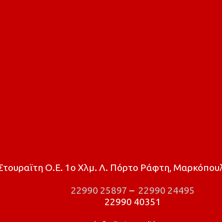
τουραϊτη Ο.Ε. 1ο Χλμ. Λ. Πόρτο Ράφτη, Μαρκόπουλ
22990 25897
–
22990 24495
22990 40351