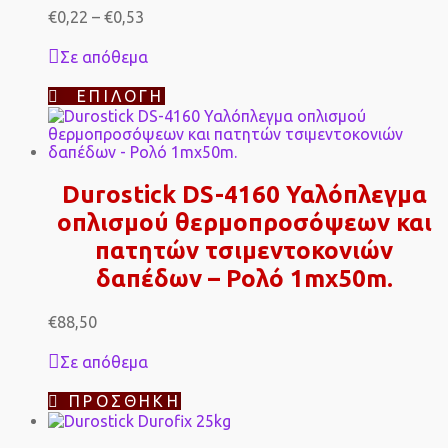
Price
Οι
€
0,22
–
€
0,53
range:
επιλογές
€0,22
μπορούν
Σε απόθεμα
through
να
€0,53
επιλεγούν
Αυτό
ΕΠΙΛΟΓΉ
στη
το
σελίδα
προϊόν
του
έχει
προϊόντος
πολλαπλές
παραλλαγές.
Durostick DS-4160 Υαλόπλεγμα
Οι
οπλισμού θερμοπροσόψεων και
επιλογές
μπορούν
πατητών τσιμεντοκονιών
να
επιλεγούν
δαπέδων – Ρολό 1mx50m.
στη
σελίδα
€
88,50
του
προϊόντος
Σε απόθεμα
ΠΡΟΣΘΉΚΗ