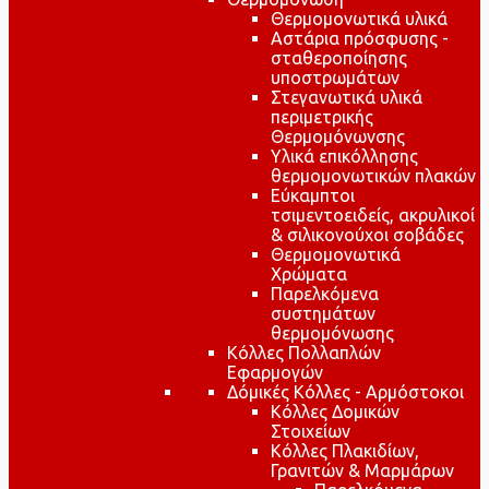
Θερμομονωτικά υλικά
Αστάρια πρόσφυσης -
σταθεροποίησης
υποστρωμάτων
Στεγανωτικά υλικά
περιμετρικής
Θερμομόνωνσης
Υλικά επικόλλησης
θερμομονωτικών πλακών
Εύκαμπτοι
τσιμεντοειδείς, ακρυλικοί
& σιλικονούχοι σοβάδες
Θερμομονωτικά
Χρώματα
Παρελκόμενα
συστημάτων
θερμομόνωσης
Κόλλες Πολλαπλών
Εφαρμογών
Δόμικές Κόλλες - Αρμόστοκοι
Κόλλες Δομικών
Στοιχείων
Κόλλες Πλακιδίων,
Γρανιτών & Μαρμάρων