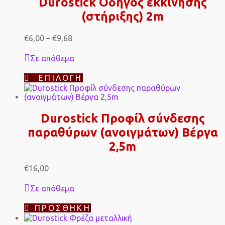
Durostick Οδηγός εκκίνησης
(στήριξης) 2m
Price
€
6,00
–
€
9,68
range:
€6,00
Σε απόθεμα
through
€9,68
Αυτό
ΕΠΙΛΟΓΉ
το
προϊόν
έχει
πολλαπλές
Durostick Προφίλ σύνδεσης
παραλλαγές.
παραθύρων (ανοιγμάτων) Βέργα
Οι
επιλογές
2,5m
μπορούν
να
επιλεγούν
€
16,00
στη
σελίδα
Σε απόθεμα
του
προϊόντος
ΠΡΟΣΘΉΚΗ