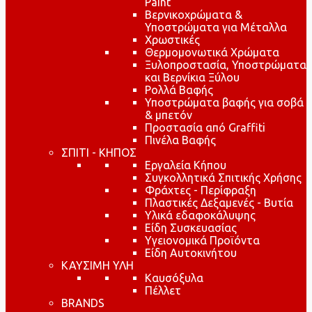
Paint
Βερνικοχρώματα &
Υποστρώματα για Μέταλλα
Χρωστικές
Θερμομονωτικά Χρώματα
Ξυλοπροστασία, Υποστρώματα
και Βερνίκια Ξύλου
Ρολλά Βαφής
Υποστρώματα βαφής για σοβά
& μπετόν
Προστασία από Graffiti
Πινέλα Βαφής
ΣΠΙΤΙ - ΚΗΠΟΣ
Εργαλεία Κήπου
Συγκολλητικά Σπιτικής Χρήσης
Φράχτες - Περίφραξη
Πλαστικές Δεξαμενές - Βυτία
Υλικά εδαφοκάλυψης
Είδη Συσκευασίας
Υγειονομικά Προϊόντα
Είδη Αυτοκινήτου
ΚΑΥΣΙΜΗ ΥΛΗ
Καυσόξυλα
Πέλλετ
BRANDS