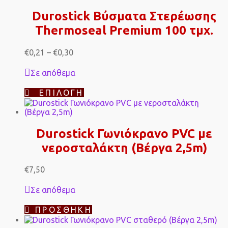
έχει
πολλαπλές
Durostick Βύσματα Στερέωσης
παραλλαγές.
Thermoseal Premium 100 τμχ.
Οι
επιλογές
μπορούν
Price
€
0,21
–
€
0,30
να
range:
επιλεγούν
€0,21
Σε απόθεμα
στη
through
σελίδα
€0,30
Αυτό
ΕΠΙΛΟΓΉ
του
το
προϊόντος
προϊόν
έχει
πολλαπλές
Durostick Γωνιόκρανο PVC με
παραλλαγές.
νεροσταλάκτη (Βέργα 2,5m)
Οι
επιλογές
μπορούν
€
7,50
να
επιλεγούν
Σε απόθεμα
στη
σελίδα
ΠΡΟΣΘΉΚΗ
του
προϊόντος