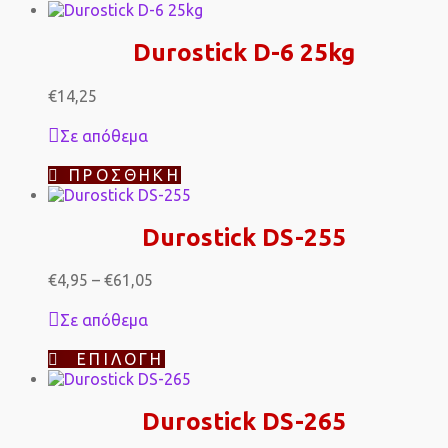
Durostick D-6 25kg
€
14,25
Σε απόθεμα
ΠΡΟΣΘΉΚΗ
Durostick DS-255
Price
€
4,95
–
€
61,05
range:
€4,95
Σε απόθεμα
through
€61,05
Αυτό
ΕΠΙΛΟΓΉ
το
προϊόν
έχει
Durostick DS-265
πολλαπλές
παραλλαγές.