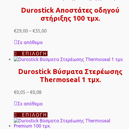
προϊόν
έχει
Durostick Αποστάτες οδηγού
πολλαπλές
στήριξης 100 τμχ.
παραλλαγές.
Οι
επιλογές
Price
€
29,00
–
€
35,00
μπορούν
range:
να
€29,00
Σε απόθεμα
επιλεγούν
through
στη
€35,00
Αυτό
ΕΠΙΛΟΓΉ
σελίδα
το
του
προϊόν
προϊόντος
έχει
Durostick Βύσματα Στερέωσης
πολλαπλές
Thermoseal 1 τμχ.
παραλλαγές.
Οι
επιλογές
Price
€
0,05
–
€
0,08
μπορούν
range:
να
€0,05
Σε απόθεμα
επιλεγούν
through
στη
€0,08
Αυτό
ΕΠΙΛΟΓΉ
σελίδα
το
του
προϊόν
προϊόντος