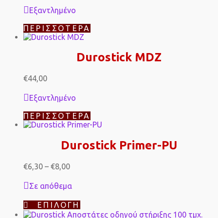
μπορούν
Εξαντλημένο
να
επιλεγούν
ΠΕΡΙΣΣΌΤΕΡΑ
στη
σελίδα
του
Durostick MDZ
προϊόντος
€
44,00
Εξαντλημένο
ΠΕΡΙΣΣΌΤΕΡΑ
Durostick Primer-PU
Price
€
6,30
–
€
8,00
range:
€6,30
Σε απόθεμα
through
€8,00
Αυτό
ΕΠΙΛΟΓΉ
το