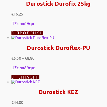
Durostick Durofix 25kg
€
16,25
Σε απόθεμα
ΠΡΟΣΘΉΚΗ
Durostick Duroflex-PU
Price
€
6,50
–
€
8,80
range:
€6,50
Σε απόθεμα
through
€8,80
Αυτό
ΕΠΙΛΟΓΉ
το
προϊόν
έχει
Durostick KEZ
πολλαπλές
παραλλαγές.
Οι
€
44,00
επιλογές