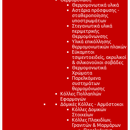
Θερμομονωτικά υλικά
Αστάρια πρόσφυσης -
σταθεροποίησης
υποστρωμάτων
Στεγανωτικά υλικά
περιμετρικής
Θερμομόνωνσης
Υλικά επικόλλησης
θερμομονωτικών πλακών
Εύκαμπτοι
τσιμεντοειδείς, ακρυλικοί
& σιλικονούχοι σοβάδες
Θερμομονωτικά
Χρώματα
Παρελκόμενα
συστημάτων
θερμομόνωσης
Κόλλες Πολλαπλών
Εφαρμογών
Δόμικές Κόλλες - Αρμόστοκοι
Κόλλες Δομικών
Στοιχείων
Κόλλες Πλακιδίων,
Γρανιτών & Μαρμάρων