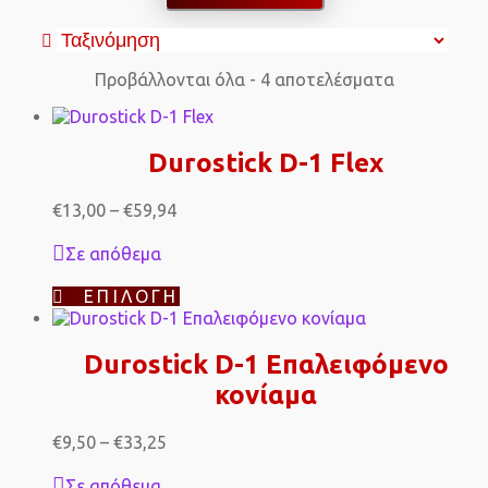
Προβάλλονται όλα - 4 αποτελέσματα
Durostick D-1 Flex
Price
€
13,00
–
€
59,94
range:
€13,00
Σε απόθεμα
through
€59,94
Αυτό
ΕΠΙΛΟΓΉ
το
προϊόν
έχει
Durostick D-1 Επαλειφόμενο
πολλαπλές
κονίαμα
παραλλαγές.
Οι
επιλογές
Price
€
9,50
–
€
33,25
μπορούν
range:
να
€9,50
Σε απόθεμα