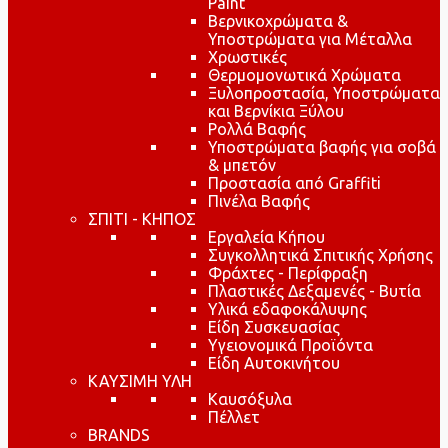
Paint
Βερνικοχρώματα &
Υποστρώματα για Μέταλλα
Χρωστικές
Θερμομονωτικά Χρώματα
Ξυλοπροστασία, Υποστρώματα
και Βερνίκια Ξύλου
Ρολλά Βαφής
Υποστρώματα βαφής για σοβά
& μπετόν
Προστασία από Graffiti
Πινέλα Βαφής
ΣΠΙΤΙ - ΚΗΠΟΣ
Εργαλεία Κήπου
Συγκολλητικά Σπιτικής Χρήσης
Φράχτες - Περίφραξη
Πλαστικές Δεξαμενές - Βυτία
Υλικά εδαφοκάλυψης
Είδη Συσκευασίας
Υγειονομικά Προϊόντα
Είδη Αυτοκινήτου
ΚΑΥΣΙΜΗ ΥΛΗ
Καυσόξυλα
Πέλλετ
BRANDS