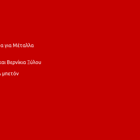
α για Μέταλλα
ι Βερνίκια Ξύλου
 μπετόν