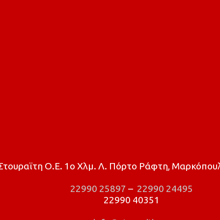
τουραϊτη Ο.Ε. 1ο Χλμ. Λ. Πόρτο Ράφτη, Μαρκόπουλ
22990 25897
–
22990 24495
22990 40351