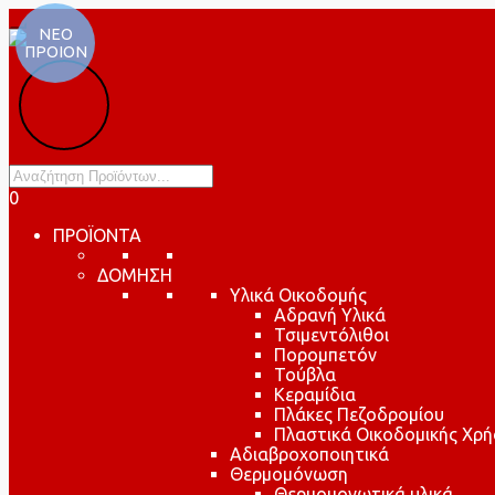
ΝΕΟ
ΠΡΟΙΟΝ
Products
search
0
ΠΡΟΪΟΝΤΑ
ΔΟΜΗΣΗ
Υλικά Οικοδομής
Αδρανή Υλικά
Τσιμεντόλιθοι
Πορομπετόν
Τούβλα
Κεραμίδια
Πλάκες Πεζοδρομίου
Πλαστικά Οικοδομικής Χρή
Αδιαβροχοποιητικά
Θερμομόνωση
Θερμομονωτικά υλικά