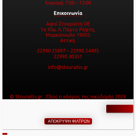
Κυριακή: 7:00 – 13:00
Επικοινωνία
Αφοί Στουραϊτη ΟΕ
1ο Χλμ. Λ. Πόρτο Ράφτη,
Μαρκόπουλο 19003
Αττική.
22990 25897
–
22990 24495
22990 40351
info@stouraitis.gr
© Stouraitis.gr ...Όλος ο κόσμος της οικοδομής 2026
ΑΠΟΚΡΥΨΗ ΦΙΛΤΡΩΝ