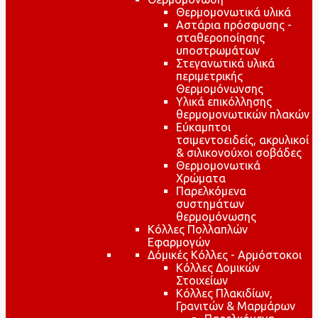
Θερμομονωτικά υλικά
Αστάρια πρόσφυσης -
σταθεροποίησης
υποστρωμάτων
Στεγανωτικά υλικά
περιμετρικής
Θερμομόνωνσης
Υλικά επικόλλησης
θερμομονωτικών πλακών
Εύκαμπτοι
τσιμεντοειδείς, ακρυλικοί
& σιλικονούχοι σοβάδες
Θερμομονωτικά
Χρώματα
Παρελκόμενα
συστημάτων
θερμομόνωσης
Κόλλες Πολλαπλών
Εφαρμογών
Δόμικές Κόλλες - Αρμόστοκοι
Κόλλες Δομικών
Στοιχείων
Κόλλες Πλακιδίων,
Γρανιτών & Μαρμάρων